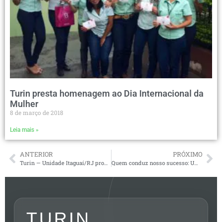
Turin presta homenagem ao Dia Internacional da
Mulher
8 de março de 2018
Leia mais »
ANTERIOR
PRÓXIMO
Turin — Unidade Itaguaí/RJ promove campanha Junho Verde com ações de conscientização ambiental
Quem conduz nosso sucesso: Uma homenagem da Turin ao Mês do Motorista
TURIN