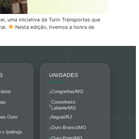
, uma iniciativa da Turin Transportes que
ral.
Nesta edição, tivemos a honra de
S
UNIDADES
rários
Congonhas/MG
nas
Conselheiro
Lafaiete/MG
nas Ouro
Itaguaí/RJ
Ouro Branco/MG
 x Ipatinga
Ouro Preto/MG