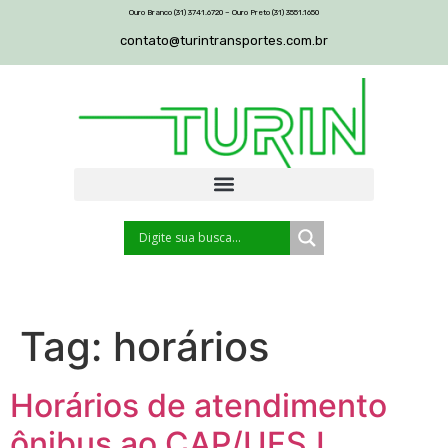
Ouro Branco (31) 3741.6720 – Ouro Preto (31) 3551.1650
contato@turintransportes.com.br
Tag:
horários
Horários de atendimento
ônibus ao CAP/UFSJ