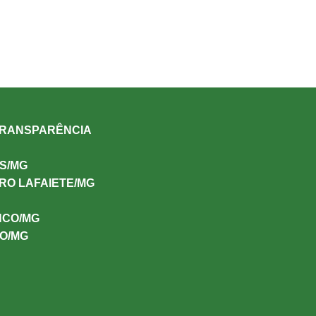
TRANSPARÊNCIA
S/MG
RO LAFAIETE/MG
NCO/MG
O/MG