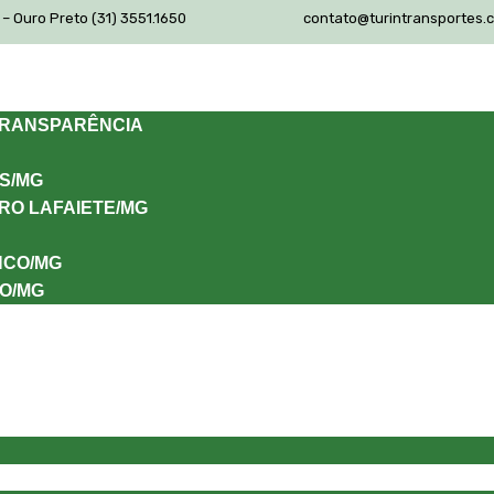
– Ouro Preto (31) 3551.1650
contato@turintransportes.
TRANSPARÊNCIA
S/MG
RO LAFAIETE/MG
NCO/MG
O/MG