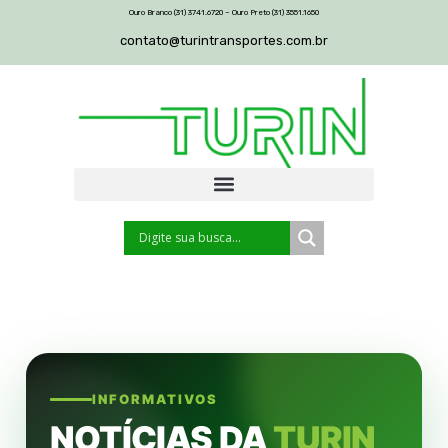
Ouro Branco (31) 3741.6720 – Ouro Preto (31) 3551.1650
contato@turintransportes.com.br
INFORMATIVOS
NOTÍCIAS DA
TURIN