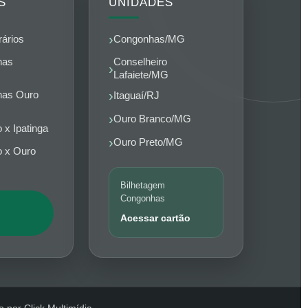
S
UNIDADES
rários
Congonhas/MG
nas
Conselheiro
Lafaiete/MG
nas Ouro
Itaguaí/RJ
Ouro Branco/MG
 x Ipatinga
Ouro Preto/MG
 x Ouro
Bilhetagem
Congonhas
Acessar cartão
 por Click Multimídia