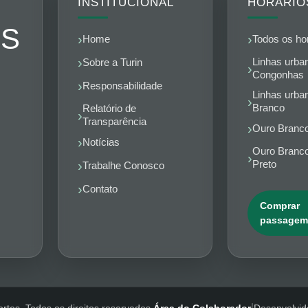
INSTITUCIONAL
HORÁRIO
ES
Home
Todos os ho
Linhas urba
Sobre a Turin
Congonhas
Responsabilidade
Linhas urba
Branco
Relatório de
Transparência
Ouro Branco
Notícias
Ouro Branco
Preto
Trabalhe Conosco
Contato
Comprar
passagem
|
rtes. Todos os direitos reservados.
Área do Colaborador
Desenvolvido